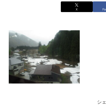
X
Fa
シ