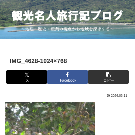
IMG_4628-1024×768
X
Facebook
コピー
2026.03.11