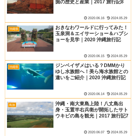
掘の歴史と産業｜2017 旅行記8
2020.06.16
2024.05.29
おきなわワールドに行ってみた！
沖縄県
玉泉洞＆エイサーショー＆ハブシ
ョーを見学｜2020 沖縄旅行記
2020.06.15
2024.05.29
ジンベイザメはいる？DMMかり
沖縄県
ゆし水族館へ！美ら海水族館との
違いをご紹介｜2020 沖縄旅行記
2020.06.14
2024.05.29
沖縄・南大東島上陸！八丈島出
島旅
身・玉置半右兵衛が開拓したサト
ウキビの島を観光｜2017 旅行記7
2020.06.07
2024.05.29