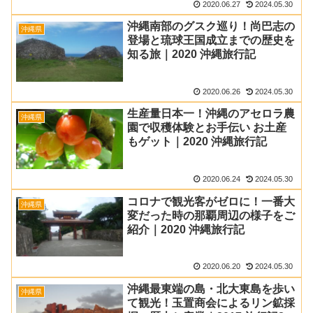
2020.06.27
2024.05.30
沖縄南部のグスク巡り！尚巴志の
沖縄県
登場と琉球王国成立までの歴史を
知る旅｜2020 沖縄旅行記
2020.06.26
2024.05.30
生産量日本一！沖縄のアセロラ農
沖縄県
園で収穫体験とお手伝い お土産
もゲット｜2020 沖縄旅行記
2020.06.24
2024.05.30
コロナで観光客がゼロに！一番大
沖縄県
変だった時の那覇周辺の様子をご
紹介｜2020 沖縄旅行記
2020.06.20
2024.05.30
沖縄最東端の島・北大東島を歩い
沖縄県
て観光！玉置商会によるリン鉱採