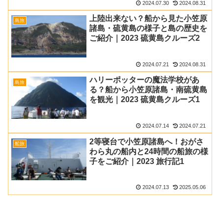
2024.07.30
2024.08.31
上陸出来ない？船から見た小笠原
島旅
諸島・硫黄島の様子と島の歴史を
ご紹介｜2023 硫黄島クルーズ2
2024.07.21
2024.08.31
ハリーポッターの魔法学校があ
島旅
る？船から小笠原諸島・南硫黄島
を観光｜2023 硫黄島クルーズ1
2024.07.14
2024.07.21
2等寝台で小笠原諸島へ！おがさ
船旅
わら丸の船内と24時間の船旅の様
子をご紹介｜2023 旅行記1
2024.07.13
2025.05.06