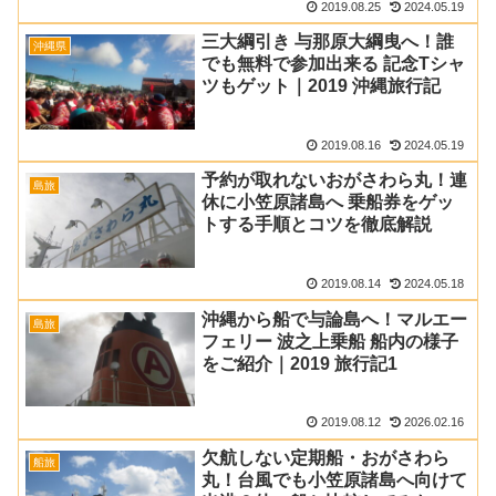
2019.08.25
2024.05.19
三大綱引き 与那原大綱曳へ！誰
沖縄県
でも無料で参加出来る 記念Tシャ
ツもゲット｜2019 沖縄旅行記
2019.08.16
2024.05.19
予約が取れないおがさわら丸！連
島旅
休に小笠原諸島へ 乗船券をゲッ
トする手順とコツを徹底解説
2019.08.14
2024.05.18
沖縄から船で与論島へ！マルエー
島旅
フェリー 波之上乗船 船内の様子
をご紹介｜2019 旅行記1
2019.08.12
2026.02.16
欠航しない定期船・おがさわら
船旅
丸！台風でも小笠原諸島へ向けて