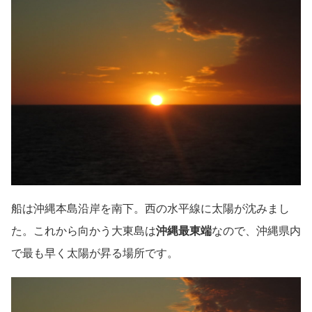
船は沖縄本島沿岸を南下。西の水平線に太陽が沈みまし
た。これから向かう大東島は
沖縄最東端
なので、沖縄県内
で最も早く太陽が昇る場所です。