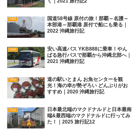
く｜2021 旅行記2
国道58号線 原付の旅！那覇～名護～
沖縄県
本部港～那覇港 原付で船にも乗る｜
2022 沖縄旅行記
安い高速バス YKB888に乗車！やん
沖縄県
ばる急行バスで那覇から沖縄北部へ｜
2021 沖縄旅行記
道の駅いとまん お魚センターを観
沖縄県
光！海の幸が勢ぞろい どんぶりがお
すすめ｜2020 沖縄旅行記
日本最北端のマクドナルドと日本最南
北海道
端&最西端のマクドナルドに行ってみ
た！｜2025 旅行記12