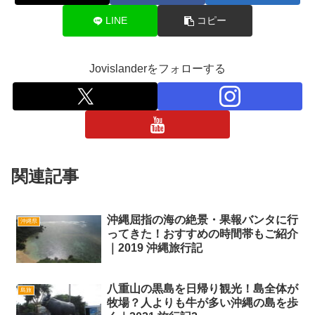
LINE
コピー
Jovislanderをフォローする
関連記事
沖縄屈指の海の絶景・果報バンタに行
沖縄県
ってきた！おすすめの時間帯もご紹介
｜2019 沖縄旅行記
八重山の黒島を日帰り観光！島全体が
島旅
牧場？人よりも牛が多い沖縄の島を歩