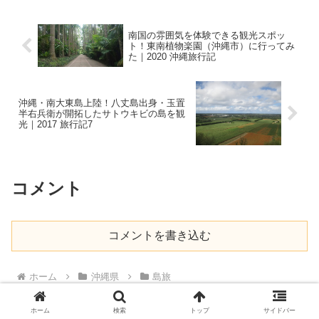
南国の雰囲気を体験できる観光スポッ
ト！東南植物楽園（沖縄市）に行ってみ
た｜2020 沖縄旅行記
沖縄・南大東島上陸！八丈島出身・玉置
半右兵衛が開拓したサトウキビの島を観
光｜2017 旅行記7
コメント
コメントを書き込む
ホーム
沖縄県
島旅
ホーム
検索
トップ
サイドバー