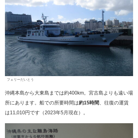
フェリーだいとう
沖縄本島から大東島までは約400km。宮古島よりも遠い場
所にあります。船での所要時間は
約15時間
、往復の運賃
は11,010円です（2023年5月現在）。