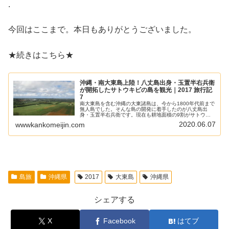
.
今回はここまで。本日もありがとうございました。
★続きはこちら★
沖縄・南大東島上陸！八丈島出身・玉置半右兵衛
が開拓したサトウキビの島を観光｜2017 旅行記
7
南大東島を含む沖縄の大東諸島は、今から1800年代前まで
無人島でした。そんな島の開発に着手したのが八丈島出
身・玉置半右兵衛です。現在も耕地面積の9割がサトウキ
ビ畑であることから「サトウキビの島」と呼ばれており、
2020.06.07
wwwkankomeijin.com
八丈島の文化も残されています。約6時間という短い滞在
時間でしたが、島をぐるっと原付で観光することが出来ま
した。
島旅
沖縄県
2017
大東島
沖縄県
シェアする
X
Facebook
はてブ