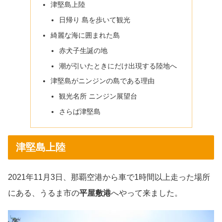
津堅島上陸
日帰り 島を歩いて観光
綺麗な海に囲まれた島
赤犬子生誕の地
潮が引いたときにだけ出現する陸地へ
津堅島がニンジンの島である理由
観光名所 ニンジン展望台
さらば津堅島
津堅島上陸
2021年11月3日、那覇空港から車で1時間以上走った場所
にある、うるま市の
平屋敷港
へやって来ました。