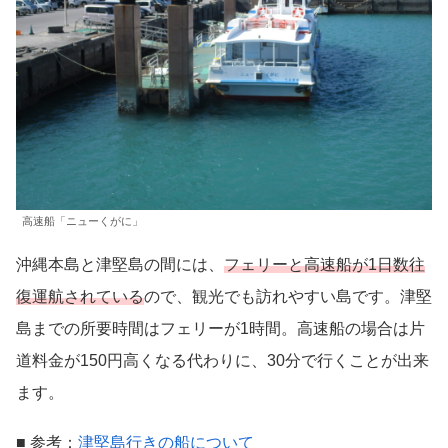
高速船「ニューくがに」
沖縄本島と津堅島の間には、
フェリーと高速船が1日数往
復運航されている
ので、観光でも訪れやすい島です。津堅
島までの所要時間はフェリーが1時間。高速船の場合は片
道料金が150円高くなる代わりに、30分で行くことが出来
ます。
■ 参考：
津堅島行きの船について