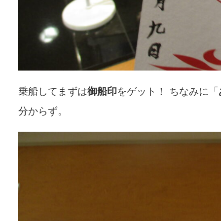
乗船してまずは
御船印
をゲット！ ちなみに「
分からず。