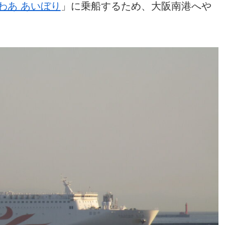
わあ あいぼり
」に乗船するため、大阪南港へや
。