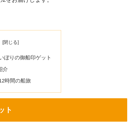
あいぼりの御船印ゲット
紹介
12時間の船旅
ット