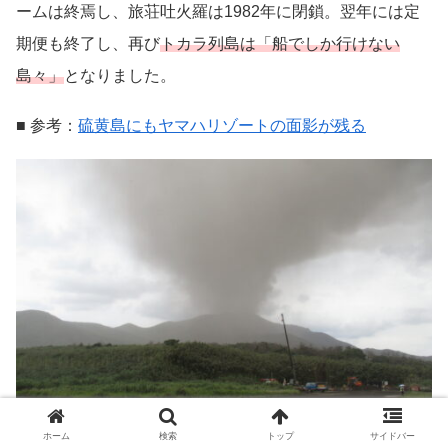
ームは終焉し、旅荘吐火羅は1982年に閉鎖。翌年には定
期便も終了し、再び
トカラ列島は「船でしか行けない
島々」
となりました。
■ 参考：
硫黄島にもヤマハリゾートの面影が残る
ホーム
検索
トップ
サイドバー