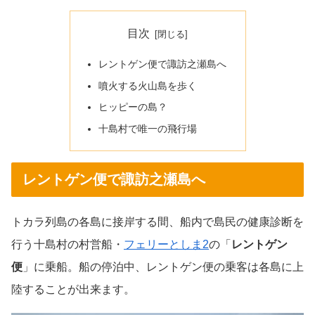
目次
レントゲン便で諏訪之瀬島へ
噴火する火山島を歩く
ヒッピーの島？
十島村で唯一の飛行場
レントゲン便で諏訪之瀬島へ
トカラ列島の各島に接岸する間、船内で島民の健康診断を
行う十島村の村営船・
フェリーとしま2
の「
レントゲン
便
」に乗船。船の停泊中、レントゲン便の乗客は各島に上
陸することが出来ます。