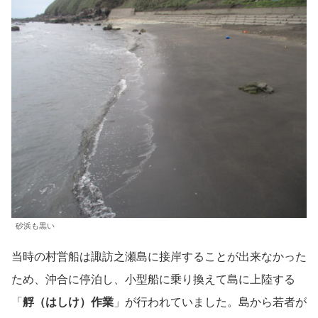
砂浜も黒い
当時の村営船は諏訪之瀬島に接岸することが出来なかった
ため、沖合に停泊し、小型船に乗り換えて島に上陸する
「
艀（はしけ）作業
」が行われていました。島から若者が