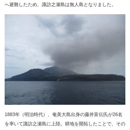
へ避難したため、諏訪之瀬島は無人島となりました。
1883年（明治時代）、奄美大島出身の藤井富伝氏が26名
を率いて諏訪之瀬島に上陸。耕地を開拓したことで、その