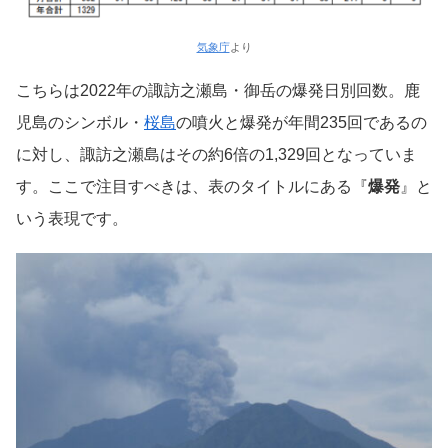
気象庁
より
こちらは2022年の諏訪之瀬島・御岳の爆発日別回数。鹿
児島のシンボル・
桜島
の噴火と爆発が年間235回であるの
に対し、諏訪之瀬島はその約6倍の1,329回となっていま
す。ここで注目すべきは、表のタイトルにある『
爆発
』と
いう表現です。