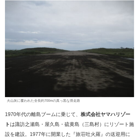
火山灰に覆われた全長約700mの真っ黒な滑走路
1970年代の離島ブームに乗じて、
株式会社ヤマハリゾー
ト
は諏訪之瀬島・屋久島・硫黄島（三島村）にリゾート施
設を建設。1977年に開業した『旅荘吐火羅』の送迎用に