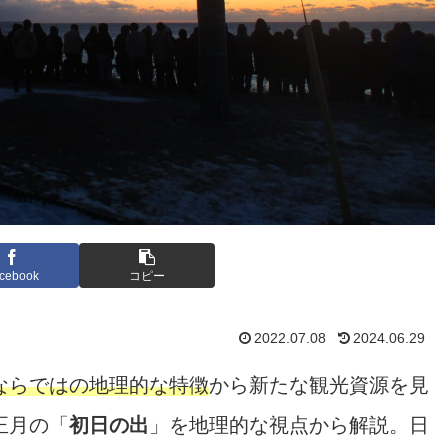
cebook
コピー
2022.07.08
2024.06.29
ならではの地理的な特徴
から新たな観光資源を見
正月の「
初日の出
」を地理的な視点から解説。日