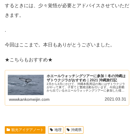
するときには、少々覚悟が必要とアドバイスさせていただ
きます。
.
今回はここまで。本日もありがとうございました。
★こちらもおすすめ★
ホエールウォッチングツアーに参加！冬の沖縄は
ザトウクジラがおすすめ｜2021 沖縄旅行記
2月から3月にかけて、沖縄本島周辺の海にはザトウクジラ
がやって来て、子育てと繁殖活動を行います。今回は那覇
から出ているホエールウォッチングツアーに参加した様子
をご紹介。大型バス1台分に相当する巨体が動く様子は迫
力満点です。冬の沖縄観光におすすめ。船酔いと寒さ対策
2021.03.31
wwwkankomeijin.com
は必須です。
観光アイデアノート
地理
沖縄県