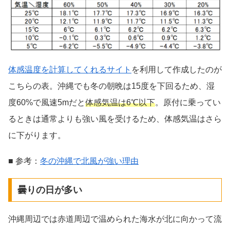
体感温度を計算してくれるサイト
を利用して作成したのが
こちらの表。沖縄でも冬の朝晩は15度を下回るため、湿
度60%で風速5mだと
体感気温は6℃以下
。原付に乗ってい
るときは通常よりも強い風を受けるため、体感気温はさら
に下がります。
■ 参考：
冬の沖縄で北風が強い理由
曇りの日が多い
沖縄周辺では赤道周辺で温められた海水が北に向かって流