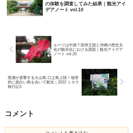
の体験を調査してみた結果｜観光アイ
デアノート vol.10
ルーツは中国？琉球王国と沖縄の歴史文
化の観光化における課題｜観光アイデア
ノート vol.20
黒潮が直撃する火山島 口之島上陸！地理
的に面白い島を歩いて観光｜2022 トカラ
旅行記3
コメント