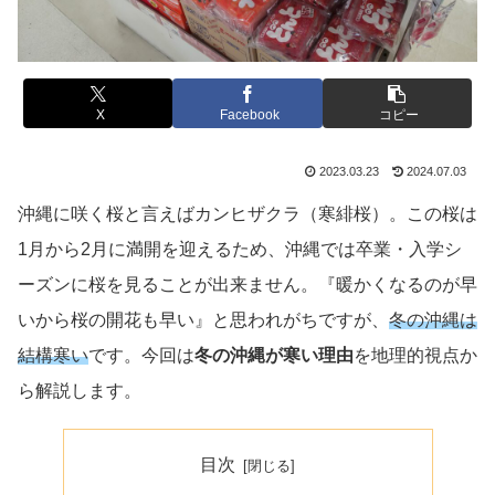
X
Facebook
コピー
2023.03.23
2024.07.03
沖縄に咲く桜と言えばカンヒザクラ（寒緋桜）。この桜は
1月から2月に満開を迎えるため、沖縄では卒業・入学シ
ーズンに桜を見ることが出来ません。『暖かくなるのが早
いから桜の開花も早い』と思われがちですが、
冬の沖縄は
結構寒い
です。今回は
冬の沖縄が寒い理由
を地理的視点か
ら解説します。
目次