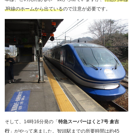
JR線のホームから出ている
ので注意が必要です。
そして、14時16分発の「
特急スーパーはくと7号 倉吉
行
」がやって来ました。智頭駅までの所要時間は約45