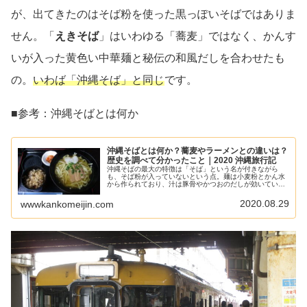
が、出てきたのはそば粉を使った黒っぽいそばではありま
せん。「
えきそば
」はいわゆる「蕎麦」ではなく、かんす
いが入った黄色い中華麺と秘伝の和風だしを合わせたも
の。
いわば「沖縄そば」と同じ
です。
■参考：沖縄そばとは何か
沖縄そばとは何か？蕎麦やラーメンとの違いは？
歴史を調べて分かったこと｜2020 沖縄旅行記
沖縄そばの最大の特徴は「そば」という名が付きながら
も、そば粉が入っていないという点。麺は小麦粉とかん水
から作られており、汁は豚骨やかつおのだしが効いていま
す。なぜ沖縄ではそば粉の蕎麦が広まらなかったのでしょ
うか。今回は蕎麦とラーメンの歴史を調べて分かった「沖
2020.08.29
wwwkankomeijin.com
縄そばとは何か」をご紹介します。