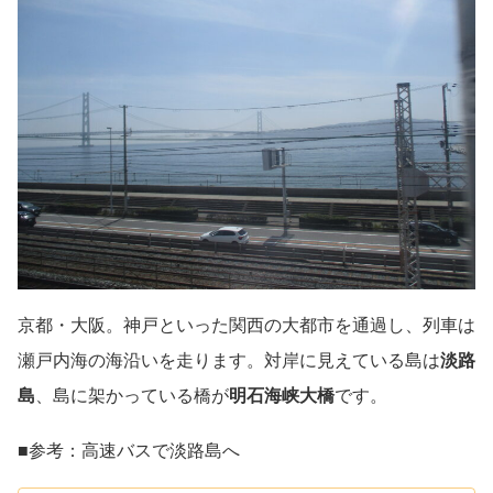
京都・大阪。神戸といった関西の大都市を通過し、列車は
瀬戸内海の海沿いを走ります。対岸に見えている島は
淡路
島
、島に架かっている橋が
明石海峡大橋
です。
■参考：高速バスで淡路島へ