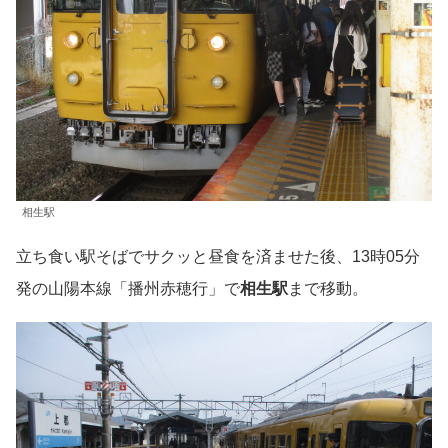
相生駅
立ち食い駅そばでサクッと昼食を済ませた後、13時05分
発の山陽本線「播州赤穂行」で
相生駅
まで移動。