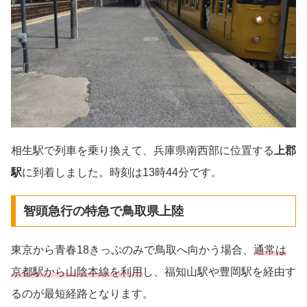
相生駅で列車を乗り換えて、兵庫県南西部に位置する
上郡
駅
に到着しました。時刻は13時44分です。
智頭急行の特急で鳥取県上陸
東京から青春18きっぷのみで鳥取へ向かう場合、
通常は
京都駅から山陰本線を利用
し、福知山駅や豊岡駅を経由す
るのが最短経路となります。