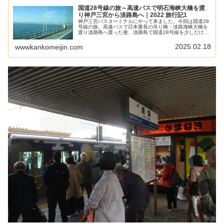
国道28号線の旅～高速バスで明石海峡大橋を渡
り神戸三宮から淡路島へ｜2022 旅行記1
神戸三宮バスターミナルにやって来ました。今回は国道28
号線の旅。高速バスで日本最長の吊り橋・淡路海峡大橋を
渡り淡路島へ渡った後、淡路島で国道28号線を少しだけ歩
きます。私が乗車する予定のバスは7時50分発の洲本バス
センター行き。所要時間はおよそ1時間半です。
2025.02.18
wwwkankomeijin.com