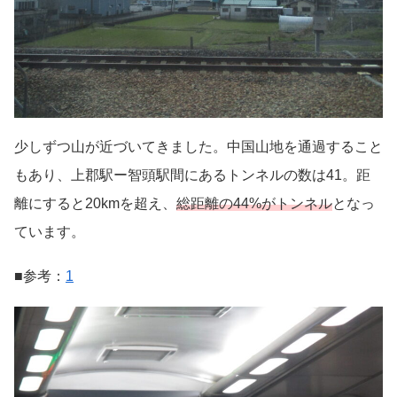
少しずつ山が近づいてきました。中国山地を通過すること
もあり、上郡駅ー智頭駅間にあるトンネルの数は41。距
離にすると20kmを超え、
総距離の44
%
がトンネル
となっ
ています。
■参考：
1