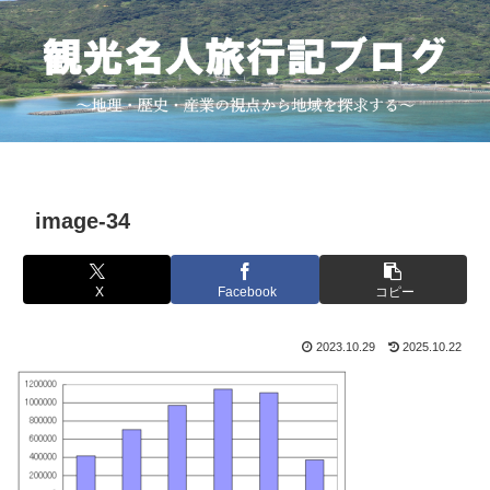
image-34
X
Facebook
コピー
2023.10.29
2025.10.22