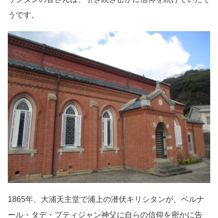
うです。
1865年、大浦天主堂で浦上の潜伏キリシタンが、ベルナ
ール・タデ・プティジャン神父に自らの信仰を密かに告