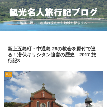
新上五島町・中通島 29の教会を原付で巡
る！潜伏キリシタン迫害の歴史｜2017 旅
行記3
島旅