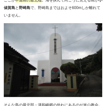
ここが
中通島の最北端
。海を挟んで向こうに見える島が
小
値賀島
と
野崎島
で、野崎島まではおよそ600mしか離れて
いません。
そんな島の最北部・津和崎郷の外れにあるのが米山教会。