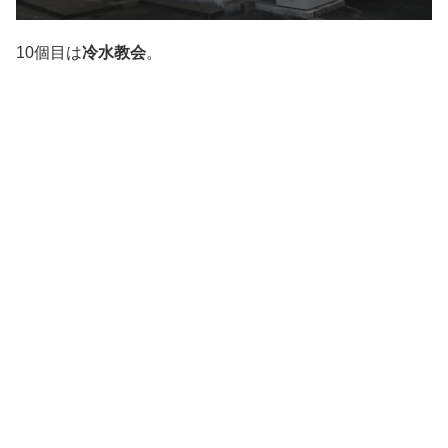
10個目は
冷水教会
。