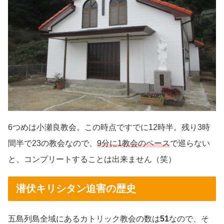
6つめは小瀬良教会。この時点ですでに12時半。残り3時
間半で23の教会なので、
9分に1教会のペース
で巡らない
と、コンプリートすることは出来ません（笑）
潜伏キリシタン迫害の歴史
五島列島全域にあるカトリック教会の数は
51
なので、そ