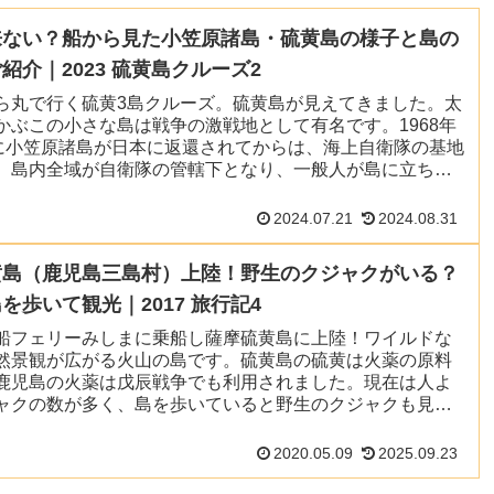
来ない？船から見た小笠原諸島・硫黄島の様子と島の
紹介｜2023 硫黄島クルーズ2
ら丸で行く硫黄3島クルーズ。硫黄島が見えてきました。太
かぶこの小さな島は戦争の激戦地として有名です。1968年
日に小笠原諸島が日本に返還されてからは、海上自衛隊の基地
、島内全域が自衛隊の管轄下となり、一般人が島に立ち入
出来ません。今回は船から見た島の様子と島の歴史をご紹
。
2024.07.21
2024.08.31
黄島（鹿児島三島村）上陸！野生のクジャクがいる？
を歩いて観光｜2017 旅行記4
船フェリーみしまに乗船し薩摩硫黄島に上陸！ワイルドな
然景観が広がる火山の島です。硫黄島の硫黄は火薬の原料
鹿児島の火薬は戊辰戦争でも利用されました。現在は人よ
ャクの数が多く、島を歩いていると野生のクジャクも見る
来ます。ジャンベが響く盛大なお見送りも、観光の楽しみ
です。
2020.05.09
2025.09.23