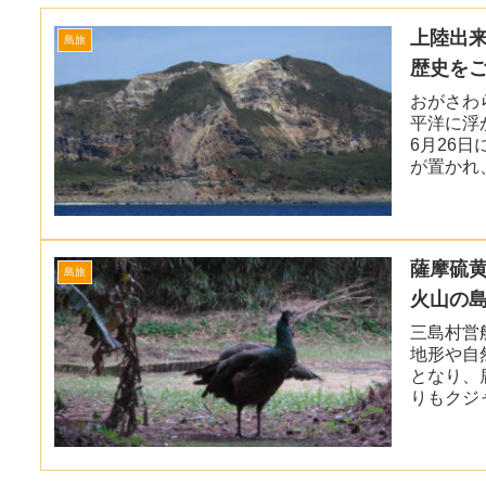
上陸出
島旅
歴史をご
おがさわ
平洋に浮
6月26
が置かれ
ることは
介します
薩摩硫
島旅
火山の島
三島村営
地形や自
となり、
りもクジ
ことが出
のひとつ