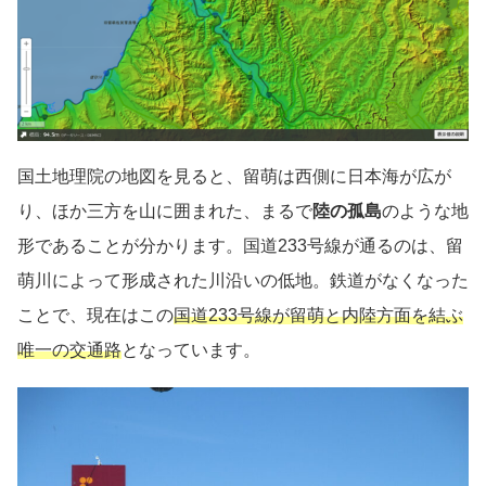
国土地理院の地図を見ると、留萌は西側に日本海が広が
り、ほか三方を山に囲まれた、まるで
陸の孤島
のような地
形であることが分かります。国道233号線が通るのは、留
萌川によって形成された川沿いの低地。鉄道がなくなった
ことで、現在はこの
国道233号線が留萌と内陸方面を結ぶ
唯一の交通路
となっています。