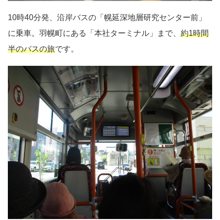
10時40分発、沿岸バスの「幌延深地層研究センター前」
に乗車。羽幌町にある「本社ターミナル」まで、
約1時間
半のバスの旅
です。