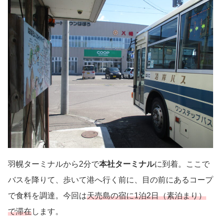
羽幌ターミナルから2分で
本社ターミナル
に到着。ここで
バスを降りて、歩いて港へ行く前に、目の前にあるコープ
で食料を調達。今回は
天売島の宿に1泊2日（素泊まり）
で滞在
します。