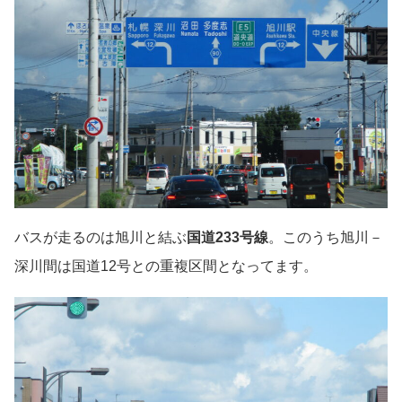
バスが走るのは旭川と結ぶ
国道233号線
。このうち旭川－
深川間は国道12号との重複区間となってます。