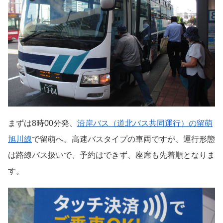
まずは8時00分発、
沿岸バス（道北バス共同運行）の留萌
旭川線
で留萌へ。高速バスタイプの車両ですが、運行形態
は路線バス扱いで、予約はできず、座席も先着順となりま
す。