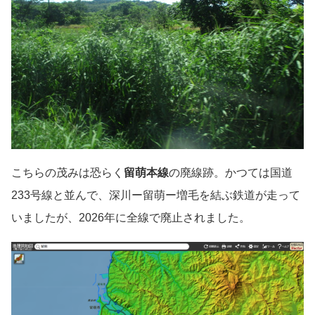
こちらの茂みは恐らく
留萌本線
の廃線跡。かつては国道
233号線と並んで、深川ー留萌ー増毛を結ぶ鉄道が走って
いましたが、2026年に全線で廃止されました。