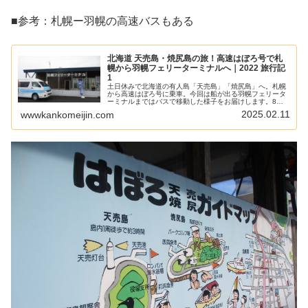
■参考：札幌ー羽幌の高速バスもある
北海道 天売島・焼尻島の旅！高速はぼろ号で札
幌から羽幌フェリーターミナルへ｜2022 旅行記
1
土日休みで北海道の有人島「天売島」「焼尻島」へ。札幌
から高速はぼろ号に乗車。今回は船が出る羽幌フェリータ
ーミナルまではバスで移動した様子をお届けします。8時
に札幌を出発し、羽幌町の「本社ターミナル」に到着する
2025.02.11
wwwkankomeijin.com
のは11時12分。このバスを利用すると、11時40分発の高
速船に乗船することが出来ます。