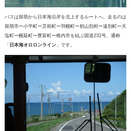
バスは留萌から日本海沿岸を北上するルートへ。走るのは
留萌市ー小平町ー苫前町ー羽幌町ー初山別村ー遠別町ー天
塩町ー幌延町ー豊富町ー稚内市を結ぶ国道232号、通称
「
日本海オロロンライン
」です。