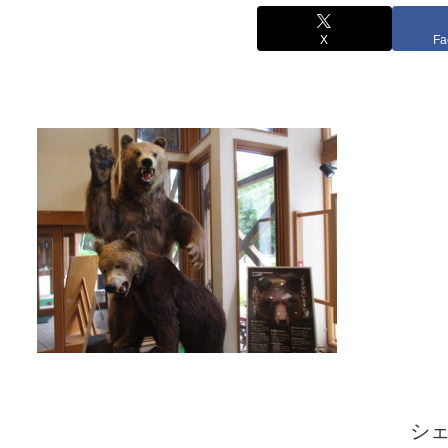
X
Fa
シ