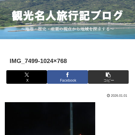
IMG_7499-1024×768
X
Facebook
コピー
2026.01.01