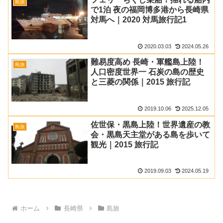
島旅
で1泊 夜の福岡博多港から長崎県
対馬へ｜2020 対馬旅行記1
2020.03.03
2024.05.26
難易度高め 長崎・軍艦島上陸！
島旅
人口密度世界一 石炭の島の歴史
と三菱の関係｜2015 旅行記
2019.10.06
2025.12.05
佐世保・黒島上陸！世界遺産の教
島旅
会・黒島天主堂がある島を歩いて
観光｜2015 旅行記
2019.09.03
2024.05.19
ホーム
長崎県
島旅