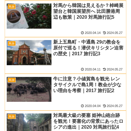
対馬から韓国は見えるか？棹崎展
島旅
望台と韓国展望所へ 比田勝港周
辺も散策｜2020 対馬旅行記5
2020.04.14
2024.05.27
新上五島町・中通島 29の教会を
島旅
原付で巡る！潜伏キリシタン迫害
の歴史｜2017 旅行記3
2020.04.11
2024.05.27
牛に注意？小値賀島を観光 レン
島旅
タサイクルで島1周！教会が少な
い理由を考察｜2017 旅行記2
2020.04.04
2024.05.27
対馬最大級の要塞 姫神山砲台跡
島旅
を観光！要塞化の背景にあったロ
シアの進出｜2020 対馬旅行記4