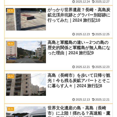
2025.12.24
2025.12.27
がっかり世界遺産？長崎・高島炭
島旅
鉱北渓井坑跡とグラバー別邸跡に
行ってみた｜2024 旅行記10
2025.12.23
2025.12.25
高島と軍艦島の違い～2つの島の
島旅
歴史的関係と軍艦島が無人島にな
った理由｜2024 旅行記9
2025.12.21
2025.12.23
高島（長崎市）を歩いて日帰り観
島旅
光！今も残る炭鉱アパートとそこ
に暮らす人々｜2024 旅行記8
2025.12.13
2025.12.21
世界文化遺産の島・高島（長崎
島旅
市）に上陸！揺れる？高速船・鷹