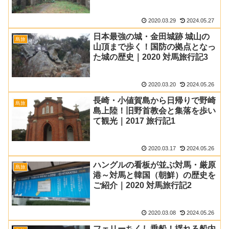
2020.03.29
2024.05.27
日本最強の城・金田城跡 城山の
島旅
山頂まで歩く！国防の拠点となっ
た城の歴史｜2020 対馬旅行記3
2020.03.20
2024.05.26
長崎・小値賀島から日帰りで野崎
島旅
島上陸！旧野首教会と集落を歩い
て観光｜2017 旅行記1
2020.03.17
2024.05.26
ハングルの看板が並ぶ対馬・厳原
島旅
港～対馬と韓国（朝鮮）の歴史を
ご紹介｜2020 対馬旅行記2
2020.03.08
2024.05.26
フェリーちくし乗船！揺れる船内