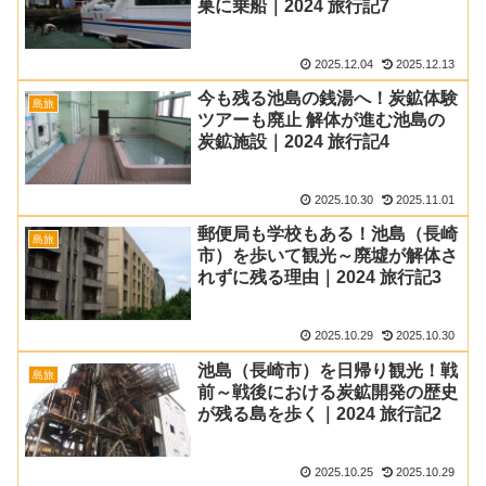
巣に乗船｜2024 旅行記7
2025.12.04
2025.12.13
今も残る池島の銭湯へ！炭鉱体験
島旅
ツアーも廃止 解体が進む池島の
炭鉱施設｜2024 旅行記4
2025.10.30
2025.11.01
郵便局も学校もある！池島（長崎
島旅
市）を歩いて観光～廃墟が解体さ
れずに残る理由｜2024 旅行記3
2025.10.29
2025.10.30
池島（長崎市）を日帰り観光！戦
島旅
前～戦後における炭鉱開発の歴史
が残る島を歩く｜2024 旅行記2
2025.10.25
2025.10.29