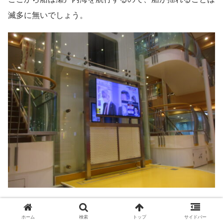
滅多に無いでしょう。
船内のテレビはBS放送が一般的ですが、ひびきでは航海
ホーム
検索
トップ
サイドバー
中も地上波が流れていました。これもまた瀬戸内海とい