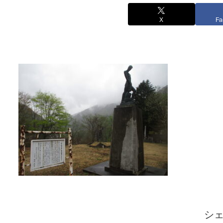
X
Fa
シ