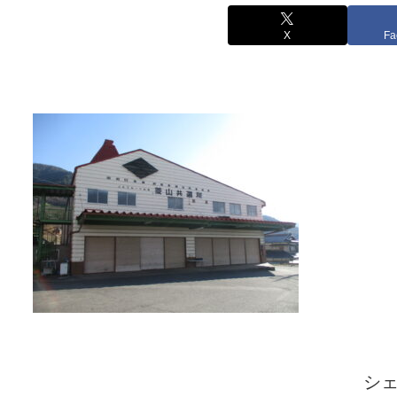
X
Fa
シ