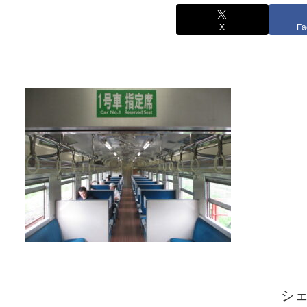
X
Fa
シ