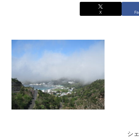
X
Fa
シ