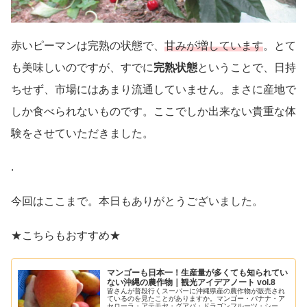
赤いピーマンは完熟の状態で、
甘みが増しています
。とて
も美味しいのですが、すでに
完熟状態
ということで、日持
ちせず、市場にはあまり流通していません。まさに産地で
しか食べられないものです。ここでしか出来ない貴重な体
験をさせていただきました。
.
今回はここまで。本日もありがとうございました。
★こちらもおすすめ★
マンゴーも日本一！生産量が多くても知られてい
ない沖縄の農作物｜観光アイデアノート vol.8
皆さんが普段行くスーパーに沖縄県産の農作物が販売され
ているのを見たことがありますか。マンゴー・バナナ・ア
セローラ・アテモヤ・グアバ・ドラゴンフルーツ・シーク