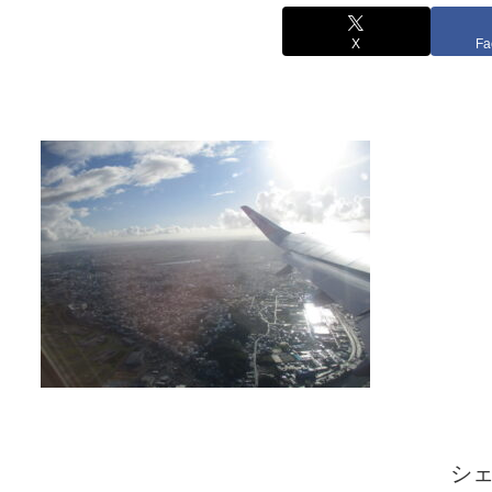
X
Fa
シ