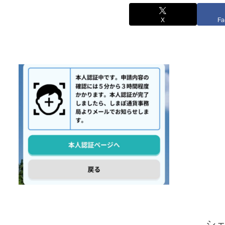
X
Fa
シ