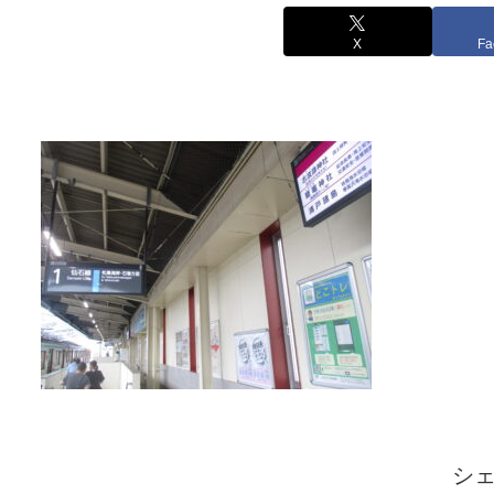
X
Fa
シ