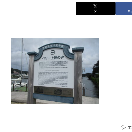
X
Fa
シ