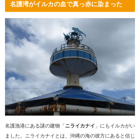
名護湾がイルカの血で真っ赤に染まった
名護漁港にある謎の建物「
ニライカナイ
」にもイルカがい
ました。ニライカナイとは、沖縄の海の彼方にあると信じ