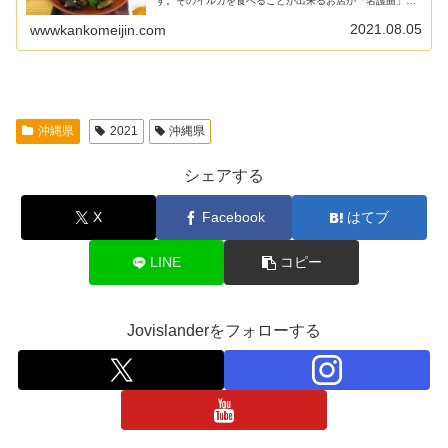
す。そのイルカを食べることが出来るお店が「名護曲」さ
ん。「ヒートゥ（イルカ）のニンニク炒め定食」を注文。
イルカの肉と思われる真っ黒な塊と、白くて薄い身がたっ
2021.08.05
wwwkankomeijin.com
ぷりと盛られたどんぶりがやって来ました。その味はいか
に。
沖縄県
2021
沖縄県
シェアする
X
Facebook
はてブ
LINE
コピー
Jovislanderをフォローする