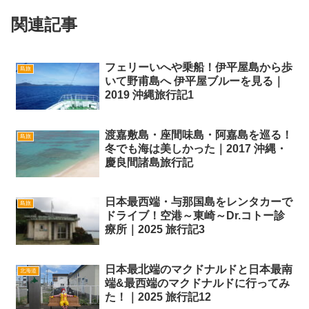
関連記事
フェリーいへや乗船！伊平屋島から歩
島旅
いて野甫島へ 伊平屋ブルーを見る｜
2019 沖縄旅行記1
渡嘉敷島・座間味島・阿嘉島を巡る！
島旅
冬でも海は美しかった｜2017 沖縄・
慶良間諸島旅行記
日本最西端・与那国島をレンタカーで
島旅
ドライブ！空港～東崎～Dr.コトー診
療所｜2025 旅行記3
日本最北端のマクドナルドと日本最南
北海道
端&最西端のマクドナルドに行ってみ
た！｜2025 旅行記12