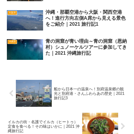
沖縄・那覇空港から大阪・関西空港
大阪府
へ！進行方向左側A席から見える景色
をご紹介｜2021 旅行記1
青の洞窟が青い理由～青の洞窟（恩納
沖縄県
村）シュノーケルツアーに参加してき
た｜2021 沖縄旅行記
船から日本一の温泉へ！別府温泉郷の観
光と別府港・さんふわらあの歴史｜2021
旅行記3
イルカの街・名護でイルカ（ヒートゥ）
定食を食べる！その味はいかに｜2021 沖
縄旅行記