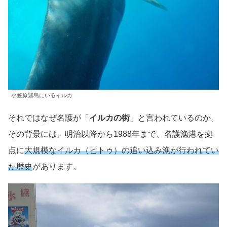
小笠原諸島にいるイルカ
それではなぜ名護が「
イルカの街
」と言われているのか。
その背景には、明治以降から1988年まで、名護漁港を拠
点に
大規模なイルカ（ピトゥ）の追い込み漁が行われてい
た歴史
があります。