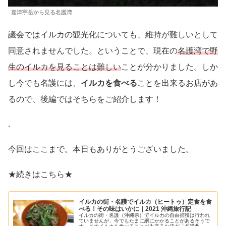
嘉津宇岳から見る名護湾
議会ではイルカの観光化についても、維持が難しいとして
同意されませんでした。ということで、現在の
名護湾で野
生のイルカを見ることは難しい
ことが分かりました。しか
し今でも名護には、
イルカを食べる
ことを出来るお店があ
るので、後編ではそちらをご紹介します！
.
今回はここまで。本日もありがとうございました。
★続きはこちら★
イルカの街・名護でイルカ（ヒートゥ）定食を食
べる！その味はいかに｜2021 沖縄旅行記
イルカの街・名護（沖縄県）でイルカの自由捕獲は行われ
ていませんが、今でもたまに網にかかることがあるそうで