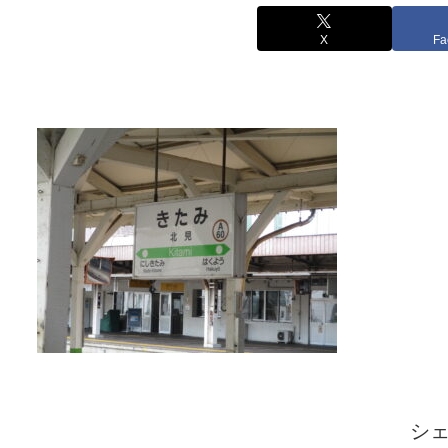
X
Fa
シ