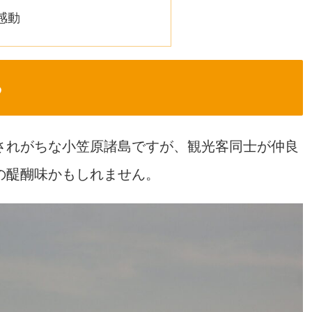
感動
る
されがちな小笠原諸島ですが、観光客同士が仲良
の醍醐味かもしれません。