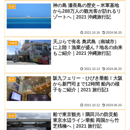
神の島 瀬長島の歴史～米軍基地
島旅
から288万人の観光客が訪れるリ
ゾートへ｜2021 沖縄旅行記
2021.10.16
2024.06.20
天ぷらで有名 奥武島（南城市）
沖縄県
に上陸！漁業が盛ん？地名の由来
もご紹介｜2021 沖縄旅行記
2021.10.13
2024.06.20
阪九フェリー・ひびき乗船！大阪
船旅
から新門司まで12時間 船内の様
子をご紹介｜2021 旅行記1
2021.10.12
2024.06.20
船で東京観光！隅田川の防災船
船旅
東京水辺ライン乗船 両国から竹
芝桟橋へ｜2021 旅行記