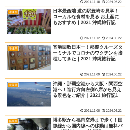
2021.11.18
2024.06.22
日本最西端 道の駅豊崎を見学！
沖縄県
ローカルな食材を見る お土産に
もおすすめ｜2021 沖縄旅行記
2021.11.12
2024.06.22
寄港回数日本一！那覇クルーズタ
沖縄県
ーミナルでコロナのワクチンを接
種してきた｜2021 沖縄旅行記
2021.11.09
2024.06.22
沖縄・那覇空港から大阪・関西空
大阪府
港へ！進行方向左側A席から見え
る景色をご紹介｜2021 旅行記1
2021.11.08
2024.06.22
博多駅から福岡空港まで歩く！国
福岡県
際線から国内線への移動は無料バ