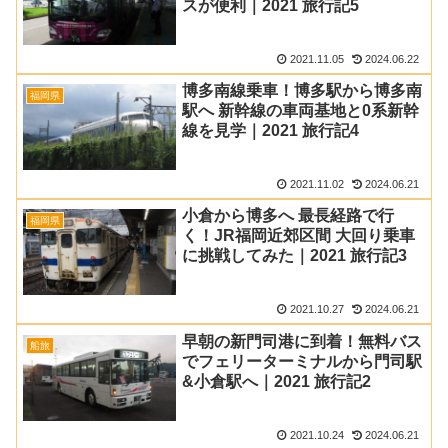
スが便利｜2021 旅行記5
2021.11.05
2024.06.22
博多南線乗車！博多駅から博多南
福岡県
駅へ 新幹線の車両基地と0系新幹
線を見学｜2021 旅行記4
2021.11.02
2024.06.21
小倉から博多へ 最長経路で行
福岡県
く！JR福岡近郊区間 大回り乗車
に挑戦してみた｜2021 旅行記3
2021.10.27
2024.06.21
早朝の新門司港に到着！無料バス
船旅
でフェリーターミナルから門司駅
&小倉駅へ｜2021 旅行記2
2021.10.24
2024.06.21