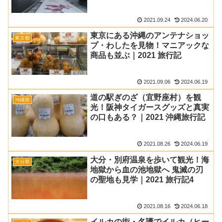
2021.09.24
2024.06.20
東京にある沖縄のアンテナショッ
東京都
プ・わしたを見物！マニアックな
商品も並ぶ｜2021 旅行記
2021.09.06
2024.06.19
道の駅ぎのざ（宜野座村）を観
沖縄県
光！阪神タイガースグッズと真実
の口もある？｜2021 沖縄旅行記
2021.08.26
2024.06.19
大分・別府温泉を歩いて観光！海
大分県
地獄から血の池地獄へ 鬼滅の刃
の聖地も見学｜2021 旅行記4
2021.08.16
2024.06.18
イルカの街・名護でイルカ（ヒー