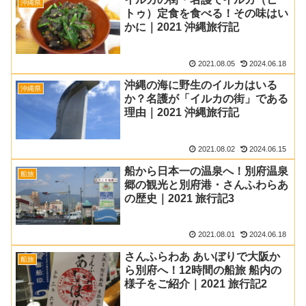
沖縄県
トゥ）定食を食べる！その味はい
かに｜2021 沖縄旅行記
2021.08.05
2024.06.18
沖縄の海に野生のイルカはいる
沖縄県
か？名護が「イルカの街」である
理由｜2021 沖縄旅行記
2021.08.02
2024.06.15
船から日本一の温泉へ！別府温泉
船旅
郷の観光と別府港・さんふわらあ
の歴史｜2021 旅行記3
2021.08.01
2024.06.18
さんふらわあ あいぼりで大阪か
船旅
ら別府へ！12時間の船旅 船内の
様子をご紹介｜2021 旅行記2