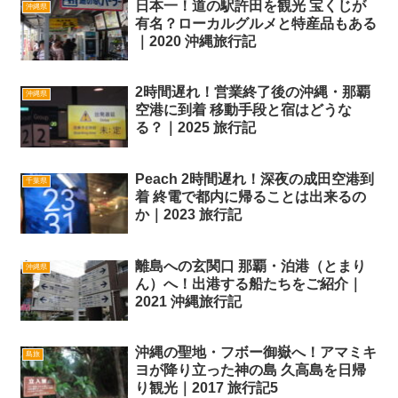
日本一！道の駅許田を観光 宝くじが
沖縄県
有名？ローカルグルメと特産品もある
｜2020 沖縄旅行記
2時間遅れ！営業終了後の沖縄・那覇
沖縄県
空港に到着 移動手段と宿はどうな
る？｜2025 旅行記
Peach 2時間遅れ！深夜の成田空港到
千葉県
着 終電で都内に帰ることは出来るの
か｜2023 旅行記
離島への玄関口 那覇・泊港（とまり
沖縄県
ん）へ！出港する船たちをご紹介｜
2021 沖縄旅行記
沖縄の聖地・フボー御嶽へ！アマミキ
島旅
ヨが降り立った神の島 久高島を日帰
り観光｜2017 旅行記5