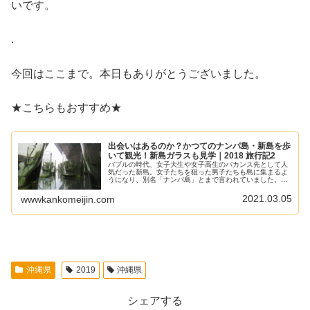
いです。
.
今回はここまで。本日もありがとうございました。
★こちらもおすすめ★
出会いはあるのか？かつてのナンパ島・新島を歩
いて観光！新島ガラスも見学｜2018 旅行記2
バブルの時代、女子大生や女子高生のバカンス先として人
気だった新島。女子たちを狙った男子たちも島に集まるよ
うになり、別名「ナンパ島」とまで言われていました。島
内にディスコが3軒もあったそうです。今回は新島を歩い
て観光した様子をご紹介。果たして出会いはあるのでしょ
2021.03.05
wwwkankomeijin.com
うか。ガラスアートセンターも見学しました。
沖縄県
2019
沖縄県
シェアする